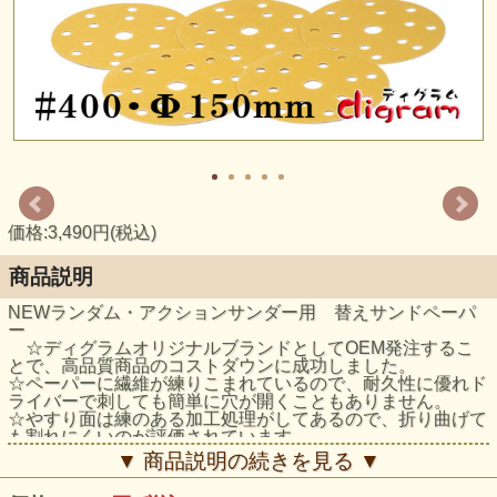
価格:3,490円(税込)
商品説明
NEWランダム・アクションサンダー用 替えサンドペーパ
ー
☆ディグラムオリジナルブランドとしてOEM発注するこ
とで、高品質商品のコストダウンに成功しました。
☆ペーパーに繊維が練りこまれているので、耐久性に優れド
ライバーで刺しても簡単に穴が開くこともありません。
☆やすり面は練のある加工処理がしてあるので、折り曲げて
も割れにくいのが評価されています。
☆ダイヤカットと呼ばれる特殊なパターンで砥粒をコーティ
▼ 商品説明の続きを見る ▼
ングしていますので被削物がスムーズに排出され、目詰まり
をおこしにくく切削性・耐久性に優れた研磨シート。