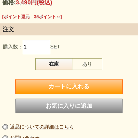
価格:
3,490円
(税込)
※砥粒の量が一般製品より多く、強靭な研削力が得られま
す。
☆やすり部分は、酸化アルミニウム（アルミナセラミック
[ポイント還元 35ポイント～]
ス）ダイヤモンドに次ぐ硬さで、高硬度であり耐摩耗性にも
優れています。
更に、電気絶縁性に優れています、高温時においても絶
注文
縁性を保ち耐久性に優れています。
[用途]
☆木材・プラスチック、人工大理石、金属の研磨仕上に。金
購入数：
SET
属のさび落とし、塗装はがしに。
(家具職人が好んで使用する耐久性)
☆各電動工具メーカーのマジックテープ式のアクションサン
ダーに取り付けて、ご使用いただけます。
在庫
あり
☆ランダムサンダー。150ｍｍ 15個穴
返品についての詳細はこちら
お問い合わせ