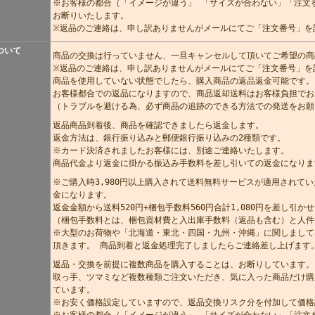
※お客様の都合（「イメージが違う」 「サイズが合わない」「注文
お断りいたします。
※返品のご連絡は、申し訳ありませんがメールにてご「注文番号」を
ついて
商品の交換は行っていません、一旦キャンセルして頂いてご希望の商
※返品のご連絡は、申し訳ありませんがメールにてご「注文番号」を
商品を使用していない状態でしたら、購入商品の返品返金可能です。
お客様都合での返品になりますので、商品返却送料はお客様負担でお
（トラブルを避ける為、必ず商品の追跡のできる方法での発送をお願
返品商品到着後、商品を確認できましたら返金します。
返金方法は、銀行振り込みと郵便銀行振り込みの2種類です。
※カード決済されましたお客様には、別途ご連絡いたします。
商品代金より返金に掛かる振込み手数料を差し引いての返金になりま
※ご購入時3,980円以上購入されて送料無料サービスが適用されてい
金になります。
返金金額から送料520円+梱包手数料560円合計1,080円を差し引
（梱包手数料とは、梱包資材費と入出庫手数料（返品も含む）と人件
※大型のお荷物や「北海道・東北・四国・九州・沖縄」に関しまして
頂きます。 商品到着と返金処理完了しましたらご連絡差し上げます
返品・交換を前提に複数商品を購入することは、お断りしています。
取っ手、ツマミなど複数種類ご注文いただき、気に入った商品だけ購
ています。
※お安く価格設定していますので、返品交換リスク分を付加して価格