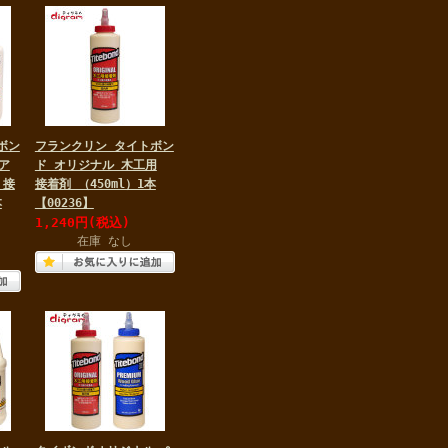
ボン
フランクリン タイトボン
ア
ド オリジナル 木工用
 接
接着剤 （450ml）1本
本
【00236】
1,240円
(税込)
在庫 なし