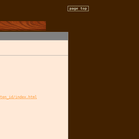
page top
ten_id/index.html