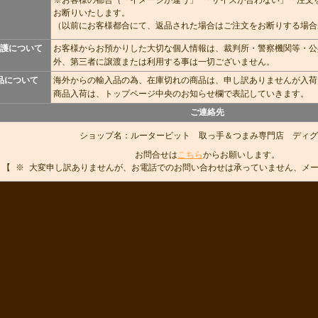
※お客様の都合（「イメージが違う」 「サイズが合わない」「注文
お断りいたします。
（以前にお客様都合にて、返品された場合はご注文をお断りする場合
護について
お客様からお預かりした大切な個人情報は、裁判所・警察機関等・公
外、第三者に譲渡または利用する事は一切ございません。
品について
海外からの輸入品の為、在庫切れの商品は、申し訳ありませんが入荷
商品入荷は、トップページ中央のお知らせ欄で表記していきます。
ご連絡先
ショップ名：ルータービット 取っ手＆つまみ専門店 ディグ
お問合せは
こちら
からお願いします。
【 ※ 大変申し訳ありませんが、お電話でのお問い合わせは承っていません、メ