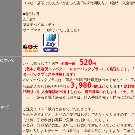
コンビニ店頭でお支払いがあった当日の2時間以内より随時「入金速
■電子決済
楽天銀行
楽天モバイルエディ
ウエブマネー (終了いたしました)
について
520
いくつ購入しても送料
全国一律
円
（基本、宅急便コンパクト・レターパックプラスにて発送します。「
ターパックプラスを使用します）
※レターパックプラスは、商品の到着日時指定は出来ませんのでご了
3,980
商品購入金額(税込み)合計が
円以上
になりますと
送料無
15時までに入金確認が出来ましたら、当日発送いたします。(土、日
『カード決済＆電子決済＆代引きは、購入手続き完了と同時に支払済
ついて
ご注文より７日以内とさせていただきます。
それを過ぎますと、返品のご要望はお受けできなくなりますので、ご
（送料、手数料はお客様ご負担でお願いしております。）
不良品、誤品配送の際、送料は当社負担で対応させていただきます。
※恐れ入りますがセール品の返品はご遠慮くださいますようご了承く