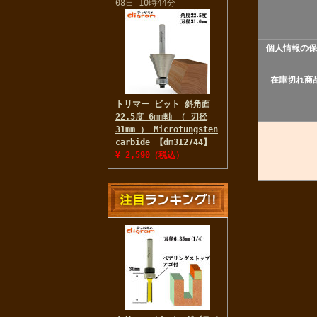
08日 10時44分
個人情報の保
在庫切れ商
トリマー ビット 斜角面
22.5度 6mm軸 （ 刃径
31mm ） Microtungsten
carbide 【dm312744】
¥ 2,590（税込）