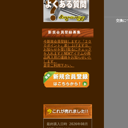
交換に
新規会員登録募集
今新規会員登録しますと『２０
０ポイント』差し上げますヨ。
お知らせを受け取るにチェック
を入れますとNEWアイテムや商
品再入荷の連絡をお知らせいた
します。
是非ご利用下さい。
最終購入日時 2026年08月