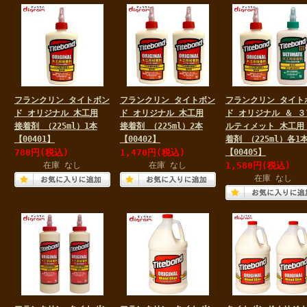
フランクリン タイトボン
フランクリン タイトボン
フランクリン タイト
ド オリジナル 木工用
ド オリジナル 木工用
ド オリジナル ＆ ３
接着剤 （225ml）1本
接着剤 （225ml）2本
ルティメット 木工用
【00401】
【00402】
着剤 （225ml）各1
780円
(税込)
1,470円
(税込)
【00405】
在庫 なし
在庫 なし
1,580円
(税込)
在庫 なし