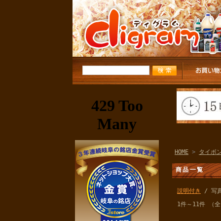
HOME
>
タイボ
商品一覧
説明付き
/ 写
1件～11件 （全