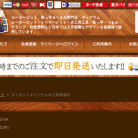
ルータービット 取っ手＆つまみ専門店 ディグラム
ルータービット・トリマービット・木工用工具・取っ手・つまみ・
クランプ・自然塗料など日本では入手困難なデザインを低価格で販
売しています。
ンド
> タイボンドオリジナル木工用接着剤
真のみ
11件）