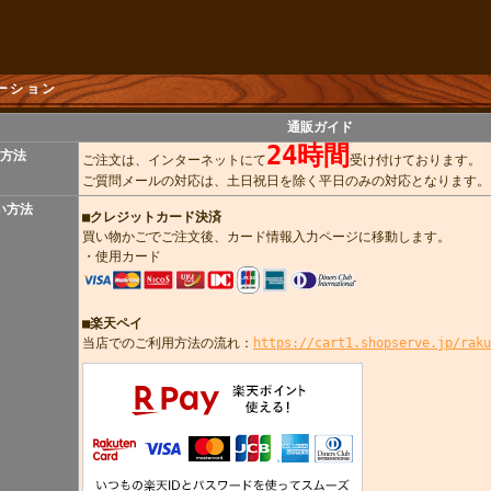
ーション
通販ガイド
24時間
方法
ご注文は、インターネットにて
受け付けております。
ご質問メールの対応は、土日祝日を除く平日のみの対応となります。
い方法
■
クレジットカード決済
買い物かごでご注文後、カード情報入力ページに移動します。
・使用カード
■楽天ペイ
当店でのご利用方法の流れ：
https://cart1.shopserve.jp/raku