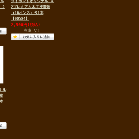
ナル
タイボンドオリジナル ＆
）2
2プレミアム木工接着剤
（16オンス）各1本
【00584】
2,500円
(税込)
在庫 なし
ナル
接
本