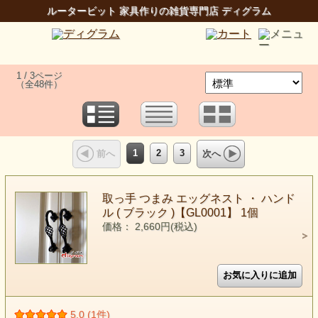
ルータービット 家具作りの雑貨専門店 ディグラム
1 / 3ページ
（全48件）
1
2
3
前へ
次へ
取っ手 つまみ エッグネスト ・ ハンド
ル ( ブラック )【GL0001】 1個
価格： 2,660円(税込)
5.0 (1件)