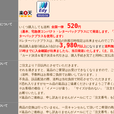
について
520
いくつ購入しても送料
全国一律
円
（基本、宅急便コンパクト・レターパックプラスにて発送します。「
ターパックプラスを使用します）
※レターパックプラスは、商品の到着日時指定は出来ませんのでご了
3,980
商品購入金額(税込み)合計が
円以上
になりますと
送料無
15時までに入金確認が出来ましたら、当日発送いたします。(土、日
『カード決済＆電子決済＆代引きは、購入手続き完了と同時に支払済
ついて
ご注文より７日以内とさせていただきます。
それを過ぎますと、返品のご要望はお受けできなくなりますので、ご
（送料、手数料はお客様ご負担でお願いしております。）
不良品、誤品配送の際、送料は当社負担で対応させていただきます。
※恐れ入りますがセール品の返品はご遠慮くださいますようご了承く
※お客様の都合（「イメージが違う」 「サイズが合わない」「注文
お断りいたします。
※返品のご連絡は、申し訳ありませんがメールにてご「注文番号」を
ついて
商品の交換は行っていません、一旦キャンセルして頂いてご希望の商
※返品のご連絡は、申し訳ありませんがメールにてご「注文番号」を