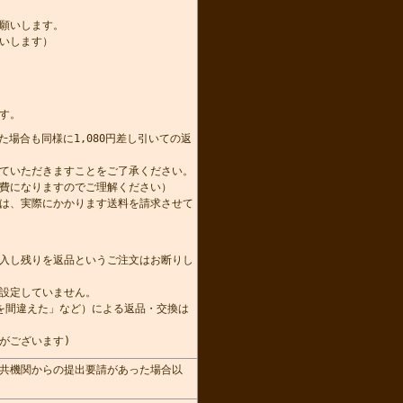
願いします。
いします）
す。
た場合も同様に1,080円差し引いての返
かせていただきますことをご了承ください。
費になりますのでご理解ください）
は、実際にかかります送料を請求させて
。
入し残りを返品というご注文はお断りし
設定していません。
を間違えた」など）による返品・交換は
がございます)
共機関からの提出要請があった場合以