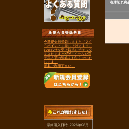
在庫切れ商
新規会員登録募集
今新規会員登録しますと『２０
０ポイント』差し上げますヨ。
お知らせを受け取るにチェック
を入れますとNEWアイテムや商
品再入荷の連絡をお知らせいた
します。
是非ご利用下さい。
最終購入日時 2026年08月