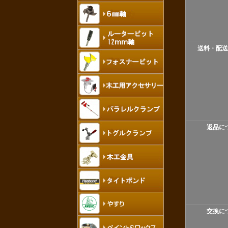
送料・配送
返品に
交換に