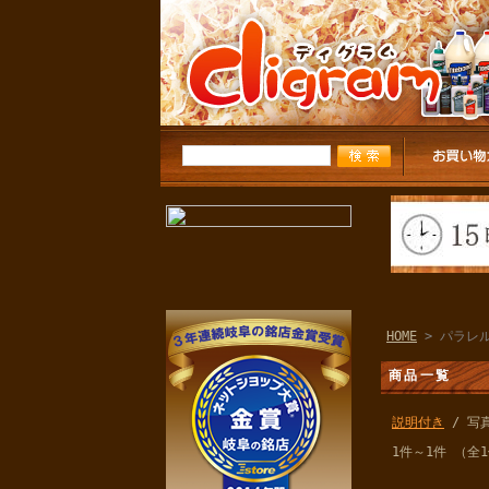
HOME
> パラレ
商品一覧
説明付き
/ 写
1件～1件 （全