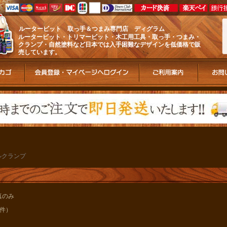
ルータービット 取っ手＆つまみ専門店 ディグラム
ルータービット・トリマービット・木工用工具・取っ手・つまみ・
クランプ・自然塗料など日本では入手困難なデザインを低価格で販
売しています。
ルクランプ
真のみ
1件）