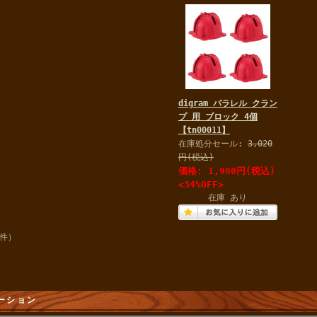
digram パラレル クラン
プ 用 ブロック 4個
【tn00011】
在庫処分セール:
3,020
円(税込)
価格:
1,980円
(税込)
<34%OFF>
在庫 あり
1件）
ーション