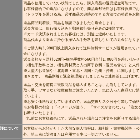
商品を使用していない状態でしたら、購入商品の返品返金可能です。
お客様都合での返品になりますので、商品返却送料はお客様負担でお
（トラブルを避ける為、必ず商品の追跡のできる方法での発送をお願
返品商品到着後、商品を確認できましたら返金します。
返金方法は、銀行振り込みと郵便銀行振り込みの2種類です。
※カード決済されましたお客様には、別途ご連絡いたします。
商品代金より返金に掛かる振込み手数料を差し引いての返金になりま
※ご購入時3,980円以上購入されて送料無料サービスが適用されてい
金になります。
返金金額から送料520円+梱包手数料560円合計1,080円を差し引
（梱包手数料とは、梱包資材費と入出庫手数料（返品も含む）と人件
※大型のお荷物や「北海道・東北・四国・九州・沖縄」に関しまして
頂きます。 商品到着と返金処理完了しましたらご連絡差し上げます
返品・交換を前提に複数商品を購入することは、お断りしています。
取っ手、ツマミなど複数種類ご注文いただき、気に入った商品だけ購
ています。
※お安く価格設定していますので、返品交換リスク分を付加して価格
※お客様の都合（「イメージが違う」 「サイズが合わない」「注文
お断りいたします。
（以前にお客様都合にて、返品された場合はご注文をお断りする場合
護について
お客様からお預かりした大切な個人情報は、裁判所・警察機関等・公
外、第三者に譲渡または利用する事は一切ございません。