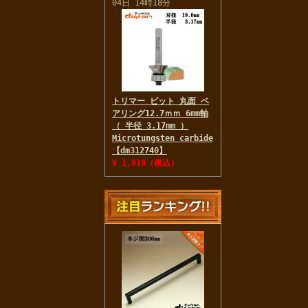
04日 14時18分
トリマー ビット 丸面 ベ
アリング12.7ｍｍ 6mm軸
（ 半径 3.17mm ）
Microtungsten carbide
【dm312740】
¥ 1,810（税込）