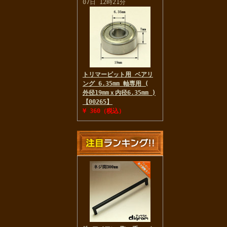
07日 12時21分
トリマービット用 ベアリ
ング 6.35mm 軸専用 (
外径19mmｘ内径6.35mm )
【00265】
¥ 360（税込）