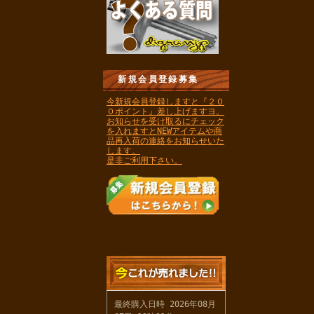
新規会員登録募集
今新規会員登録しますと『２０
０ポイント』差し上げますヨ。
お知らせを受け取るにチェック
を入れますとNEWアイテムや商
品再入荷の連絡をお知らせいた
します。
是非ご利用下さい。
最終購入日時 2026年08月