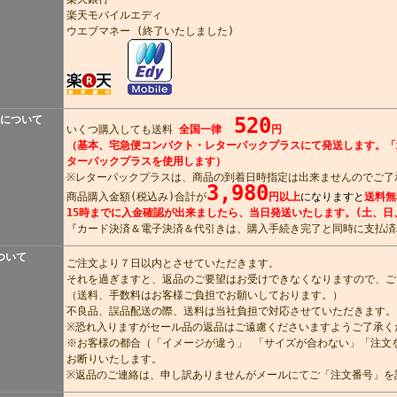
楽天モバイルエディ
ウエブマネー (終了いたしました)
について
520
いくつ購入しても送料
全国一律
円
（基本、宅急便コンパクト・レターパックプラスにて発送します。「
ターパックプラスを使用します）
※レターパックプラスは、商品の到着日時指定は出来ませんのでご了
3,980
商品購入金額(税込み)合計が
円以上
になりますと
送料無
15時までに入金確認が出来ましたら、当日発送いたします。(土、日
『カード決済＆電子決済＆代引きは、購入手続き完了と同時に支払済
ついて
ご注文より７日以内とさせていただきます。
それを過ぎますと、返品のご要望はお受けできなくなりますので、ご
（送料、手数料はお客様ご負担でお願いしております。）
不良品、誤品配送の際、送料は当社負担で対応させていただきます。
※恐れ入りますがセール品の返品はご遠慮くださいますようご了承く
※お客様の都合（「イメージが違う」 「サイズが合わない」「注文
お断りいたします。
※返品のご連絡は、申し訳ありませんがメールにてご「注文番号」を