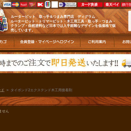
ルータービット 取っ手＆つまみ専門店 ディグラム
ルータービット・トリマービット・木工用工具・取っ手・つまみ・
クランプ・自然塗料など日本では入手困難なデザインを低価格で販
売しています。
ンド
> タイボンド2エクステンド木工用接着剤
ません