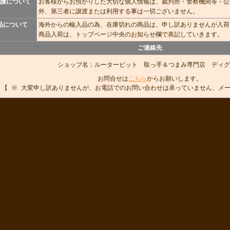
護について
お客様からお預かりした大切な個人情報は、裁判所・警察機関等・公
外、第三者に譲渡または利用する事は一切ございません。
品について
海外からの輸入品の為、在庫切れの商品は、申し訳ありませんが入荷
商品入荷は、トップページ中央のお知らせ欄で表記していきます。
ご連絡先
ショップ名：ルータービット 取っ手＆つまみ専門店 ディグ
お問合せは
こちら
からお願いします。
【 ※ 大変申し訳ありませんが、お電話でのお問い合わせは承っていません、メ