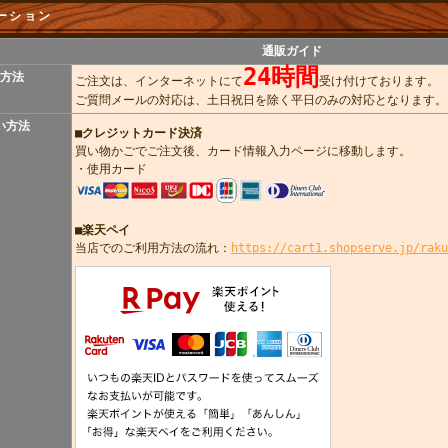
ーション
通販ガイド
24時間
方法
ご注文は、インターネットにて
受け付けております。
ご質問メールの対応は、土日祝日を除く平日のみの対応となります。
い方法
■
クレジットカード決済
買い物かごでご注文後、カード情報入力ページに移動します。
・使用カード
■楽天ペイ
当店でのご利用方法の流れ：
https://cart1.shopserve.jp/raku