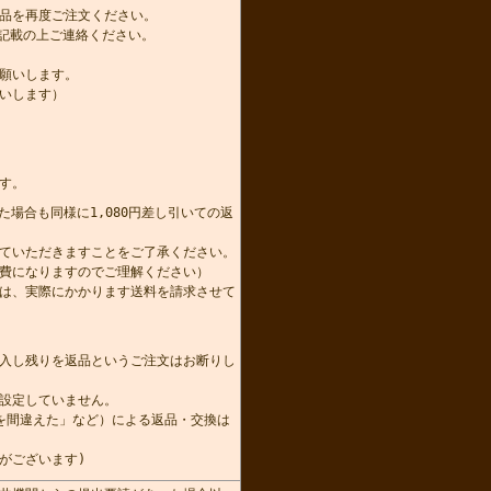
品を再度ご注文ください。
記載の上ご連絡ください。
願いします。
いします）
す。
た場合も同様に1,080円差し引いての返
かせていただきますことをご了承ください。
費になりますのでご理解ください）
は、実際にかかります送料を請求させて
。
入し残りを返品というご注文はお断りし
設定していません。
を間違えた」など）による返品・交換は
がございます)