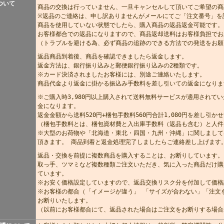
ついて
商品の交換は行っていません、一旦キャンセルして頂いてご希望の商
※返品のご連絡は、申し訳ありませんがメールにてご「注文番号」を
商品を使用していない状態でしたら、購入商品の返品返金可能です。
お客様都合での返品になりますので、商品返却送料はお客様負担でお
（トラブルを避ける為、必ず商品の追跡のできる方法での発送をお願
返品商品到着後、商品を確認できましたら返金します。
返金方法は、銀行振り込みと郵便銀行振り込みの2種類です。
※カード決済されましたお客様には、別途ご連絡いたします。
商品代金より返金に掛かる振込み手数料を差し引いての返金になりま
※ご購入時3,980円以上購入されて送料無料サービスが適用されてい
金になります。
返金金額から送料520円+梱包手数料560円合計1,080円を差し引
（梱包手数料とは、梱包資材費と入出庫手数料（返品も含む）と人件
※大型のお荷物や「北海道・東北・四国・九州・沖縄」に関しまして
頂きます。 商品到着と返金処理完了しましたらご連絡差し上げます
返品・交換を前提に複数商品を購入することは、お断りしています。
取っ手、ツマミなど複数種類ご注文いただき、気に入った商品だけ購
ています。
※お安く価格設定していますので、返品交換リスク分を付加して価格
※お客様の都合（「イメージが違う」 「サイズが合わない」「注文
お断りいたします。
（以前にお客様都合にて、返品された場合はご注文をお断りする場合