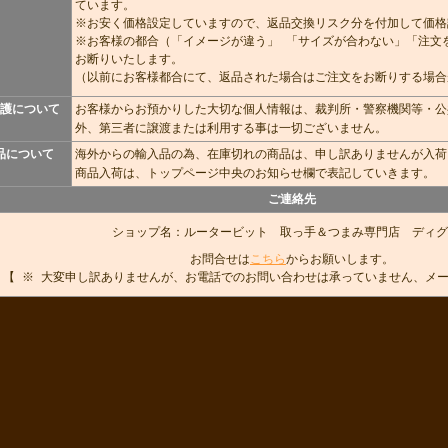
ています。
※お安く価格設定していますので、返品交換リスク分を付加して価格
※お客様の都合（「イメージが違う」 「サイズが合わない」「注文
お断りいたします。
（以前にお客様都合にて、返品された場合はご注文をお断りする場合
護について
お客様からお預かりした大切な個人情報は、裁判所・警察機関等・公
外、第三者に譲渡または利用する事は一切ございません。
品について
海外からの輸入品の為、在庫切れの商品は、申し訳ありませんが入荷
商品入荷は、トップページ中央のお知らせ欄で表記していきます。
ご連絡先
ショップ名：ルータービット 取っ手＆つまみ専門店 ディグ
お問合せは
こちら
からお願いします。
【 ※ 大変申し訳ありませんが、お電話でのお問い合わせは承っていません、メ