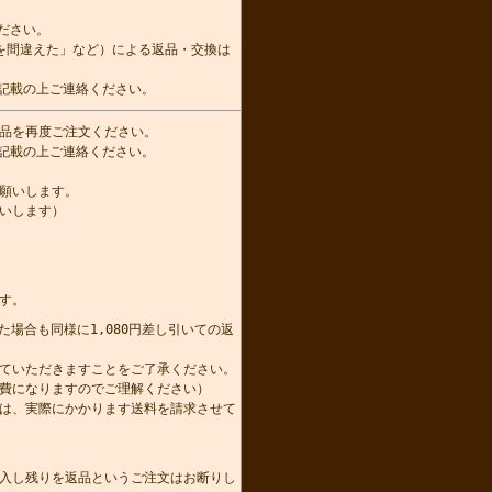
ださい。
を間違えた」など）による返品・交換は
記載の上ご連絡ください。
品を再度ご注文ください。
記載の上ご連絡ください。
願いします。
いします）
す。
た場合も同様に1,080円差し引いての返
かせていただきますことをご了承ください。
費になりますのでご理解ください）
は、実際にかかります送料を請求させて
。
入し残りを返品というご注文はお断りし