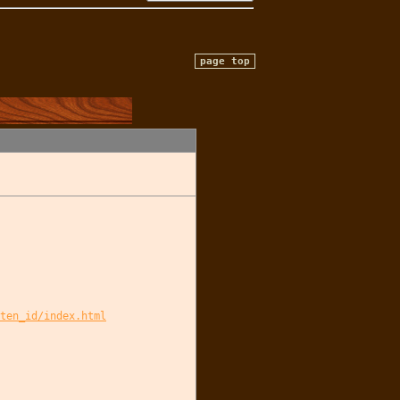
page top
ten_id/index.html