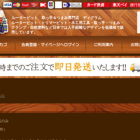
ルータービット 取っ手＆つまみ専門店 ディグラム
ルータービット・トリマービット・木工用工具・取っ手・つまみ・
クランプ・自然塗料など日本では入手困難なデザインを低価格で販
売しています。
商品
真のみ
7件）