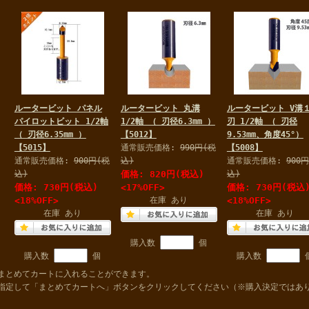
ルータービット パネル
ルータービット 丸溝
ルータービット V溝
パイロットビット 1/2軸
1/2軸 （ 刃径6.3mm ）
刃 1/2軸 （ 刃径
（ 刃径6.35mm ）
【5012】
9.53mm、角度45°）
【5015】
通常販売価格:
990円(税
【5008】
通常販売価格:
900円(税
込)
通常販売価格:
900
込)
価格:
820円
(税込)
込)
価格:
730円
(税込)
<17%OFF>
価格:
730円
(税込
<18%OFF>
在庫 あり
<18%OFF>
在庫 あり
在庫 あり
購入数
個
購入数
個
購入数
まとめてカートに入れることができます。
指定して「まとめてカートへ」ボタンをクリックしてください（※購入決定ではあ