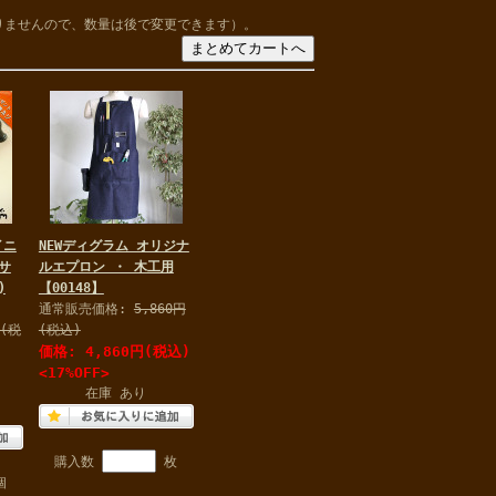
りませんので、数量は後で変更できます）。
イニ
NEWディグラム オリジナ
サ
ルエプロン ・ 木工用
)
【00148】
通常販売価格:
5,860円
円(税
(税込)
価格:
4,860円
(税込)
)
<17%OFF>
在庫 あり
購入数
枚
個