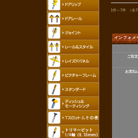
1件～7件 （全
インフォメ
ご注文
お支払