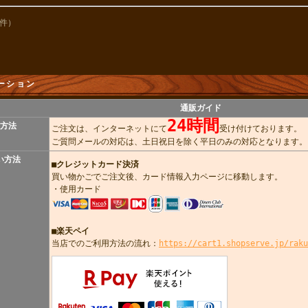
7件）
ーション
通販ガイド
24時間
方法
ご注文は、インターネットにて
受け付けております。
ご質問メールの対応は、土日祝日を除く平日のみの対応となります。
い方法
■
クレジットカード決済
買い物かごでご注文後、カード情報入力ページに移動します。
・使用カード
■楽天ペイ
当店でのご利用方法の流れ：
https://cart1.shopserve.jp/raku