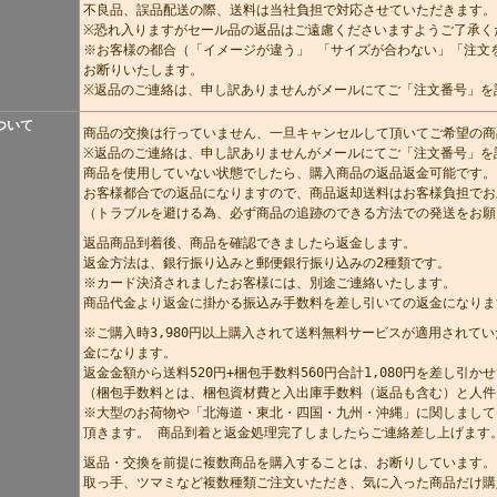
不良品、誤品配送の際、送料は当社負担で対応させていただきます。
※恐れ入りますがセール品の返品はご遠慮くださいますようご了承く
※お客様の都合（「イメージが違う」 「サイズが合わない」「注文
お断りいたします。
※返品のご連絡は、申し訳ありませんがメールにてご「注文番号」を
ついて
商品の交換は行っていません、一旦キャンセルして頂いてご希望の商
※返品のご連絡は、申し訳ありませんがメールにてご「注文番号」を
商品を使用していない状態でしたら、購入商品の返品返金可能です。
お客様都合での返品になりますので、商品返却送料はお客様負担でお
（トラブルを避ける為、必ず商品の追跡のできる方法での発送をお願
返品商品到着後、商品を確認できましたら返金します。
返金方法は、銀行振り込みと郵便銀行振り込みの2種類です。
※カード決済されましたお客様には、別途ご連絡いたします。
商品代金より返金に掛かる振込み手数料を差し引いての返金になりま
※ご購入時3,980円以上購入されて送料無料サービスが適用されてい
金になります。
返金金額から送料520円+梱包手数料560円合計1,080円を差し引
（梱包手数料とは、梱包資材費と入出庫手数料（返品も含む）と人件
※大型のお荷物や「北海道・東北・四国・九州・沖縄」に関しまして
頂きます。 商品到着と返金処理完了しましたらご連絡差し上げます
返品・交換を前提に複数商品を購入することは、お断りしています。
取っ手、ツマミなど複数種類ご注文いただき、気に入った商品だけ購