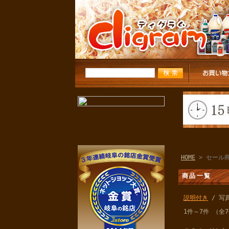
HOME
> セール
商品一覧
説明付き
/ 写
1件～7件 （全