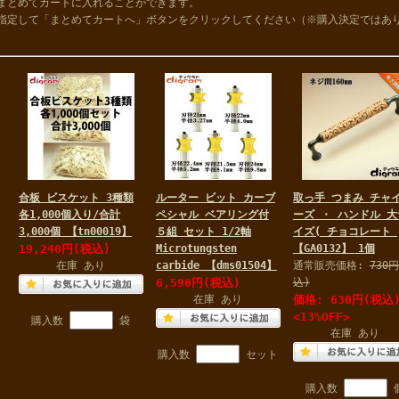
まとめてカートに入れることができます。
指定して「まとめてカートへ」ボタンをクリックしてください（※購入決定ではあ
合板 ビスケット 3種類
ルーター ビット カーブ
取っ手 つまみ チャ
各1,000個入り/合計
ペシャル ベアリング付
ーズ ・ ハンドル 大
3,000個 【tn00019】
５組 セット 1/2軸
イズ( チョコレート 
19,240円
(税込)
Microtungsten
【GA0132】 1個
在庫 あり
carbide 【dms01504】
通常販売価格:
730
6,590円
(税込)
込)
在庫 あり
価格:
630円
(税込
<13%OFF>
購入数
袋
在庫 あり
購入数
セット
購入数