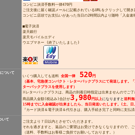
コンビニ決済手数料一律470円
ご注文後に届く確認メールに記載されているURLをクリックして開
コンビニ店頭でお支払いがあった当日の2時間以内より随時「入金速
■電子決済
楽天銀行
楽天モバイルエディ
ウエブマネー (終了いたしました)
について
520
いくつ購入しても送料
全国一律
円
（基本、宅急便コンパクト・レターパックプラスにて発送します。「
ターパックプラスを使用します）
※レターパックプラスは、商品の到着日時指定は出来ませんのでご了
3,980
商品購入金額(税込み)合計が
円以上
になりますと
送料無
15時までに入金確認が出来ましたら、当日発送いたします。(土、日
『カード決済＆電子決済＆代引きは、購入手続き完了と同時に支払済
ついて
ご注文より７日以内とさせていただきます。
それを過ぎますと、返品のご要望はお受けできなくなりますので、ご
（送料、手数料はお客様ご負担でお願いしております。）