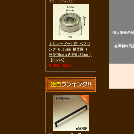
07日 12時21分
個人情報の保
トリマービット用 ベアリ
在庫切れ商
ング 6.35mm 軸専用 (
外径19mmｘ内径6.35mm )
【00265】
¥ 360（税込）