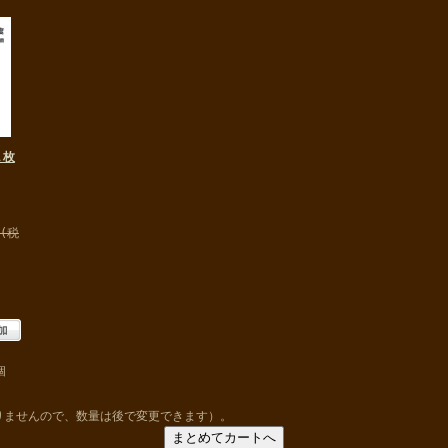
１枚
円(税
)
個
りませんので、数量は後で変更できます）。