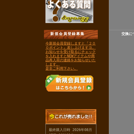
新規会員登録募集
交換に
今新規会員登録しますと『２０
０ポイント』差し上げますヨ。
お知らせを受け取るにチェック
を入れますとNEWアイテムや商
品再入荷の連絡をお知らせいた
します。
是非ご利用下さい。
最終購入日時 2026年08月