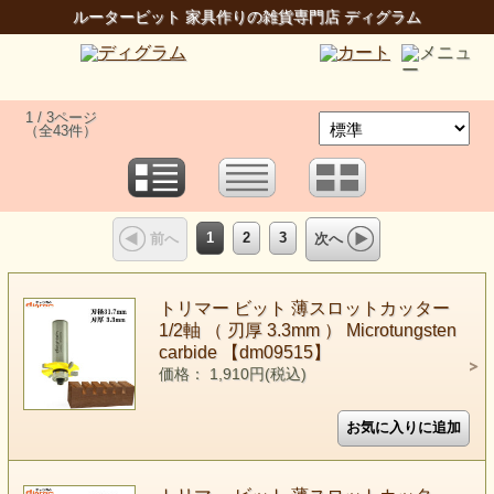
ルータービット 家具作りの雑貨専門店 ディグラム
1 / 3ページ
（全43件）
1
2
3
前へ
次へ
トリマー ビット 薄スロットカッター
1/2軸 （ 刃厚 3.3mm ） Microtungsten
carbide 【dm09515】
価格： 1,910円(税込)