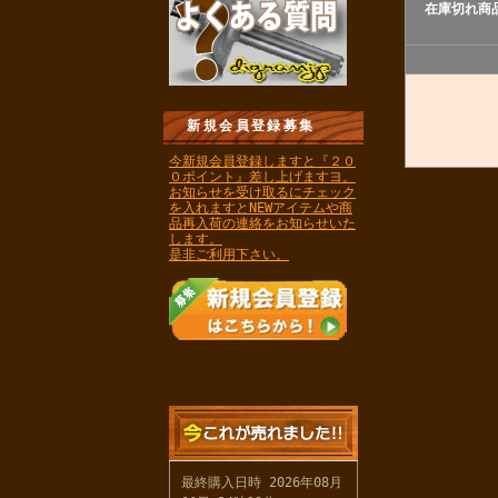
在庫切れ商
新規会員登録募集
今新規会員登録しますと『２０
０ポイント』差し上げますヨ。
お知らせを受け取るにチェック
を入れますとNEWアイテムや商
品再入荷の連絡をお知らせいた
します。
是非ご利用下さい。
最終購入日時 2026年08月