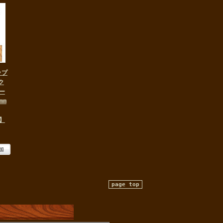
ップ
ク
ー
mm
4】
page top