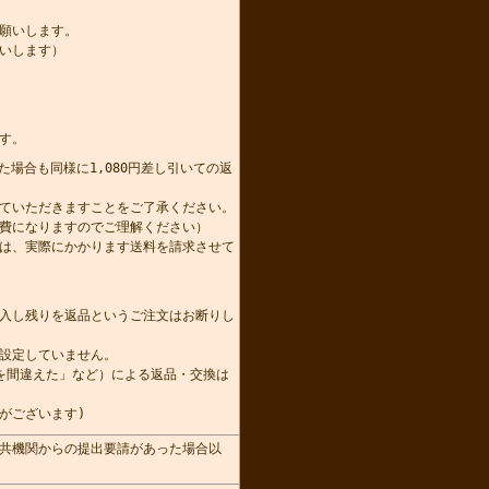
願いします。
いします）
す。
た場合も同様に1,080円差し引いての返
かせていただきますことをご了承ください。
費になりますのでご理解ください）
は、実際にかかります送料を請求させて
。
入し残りを返品というご注文はお断りし
設定していません。
を間違えた」など）による返品・交換は
がございます)
共機関からの提出要請があった場合以