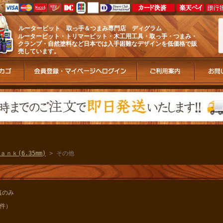
ルータービット 取っ手＆つまみ専門店 ディグラム
ルータービット・トリマービット・木工用工具・取っ手・つまみ・
クランプ・自然塗料など日本では入手困難なデザインを低価格で販
売しています。
ａｎｋ(6.35mm)
> その他
真のみ
2件）