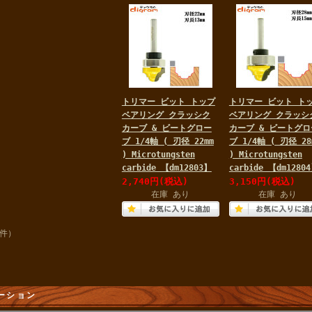
トリマー ビット トップ
トリマー ビット ト
ベアリング クラッシク
ベアリング クラッシ
カーブ & ビートグロー
カーブ & ビートグロ
ブ 1/4軸 ( 刃径 22mm
ブ 1/4軸 ( 刃径 28
) Microtungsten
) Microtungsten
carbide 【dm12803】
carbide 【dm1280
2,740円
(税込)
3,150円
(税込)
在庫 あり
在庫 あり
2件）
ーション