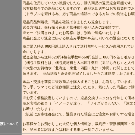
商品を使用していない状態でしたら、購入商品の返品返金可能です。
お客様都合での返品になりますので、商品返却送料はお客様負担でお
（トラブルを避ける為、必ず商品の追跡のできる方法での発送をお願
返品商品到着後、商品を確認できましたら返金します。
返金方法は、銀行振り込みと郵便銀行振り込みの2種類です。
※カード決済されましたお客様には、別途ご連絡いたします。
商品代金より返金に掛かる振込み手数料を差し引いての返金になりま
※ご購入時3,980円以上購入されて送料無料サービスが適用されてい
金になります。
返金金額から送料520円+梱包手数料560円合計1,080円を差し引
（梱包手数料とは、梱包資材費と入出庫手数料（返品も含む）と人件
※大型のお荷物や「北海道・東北・四国・九州・沖縄」に関しまして
頂きます。 商品到着と返金処理完了しましたらご連絡差し上げます
返品・交換を前提に複数商品を購入することは、お断りしています。
取っ手、ツマミなど複数種類ご注文いただき、気に入った商品だけ購
ています。
※お安く価格設定していますので、返品交換リスク分を付加して価格
※お客様の都合（「イメージが違う」 「サイズが合わない」「注文
お断りいたします。
（以前にお客様都合にて、返品された場合はご注文をお断りする場合
護について
お客様からお預かりした大切な個人情報は、裁判所・警察機関等・公
外、第三者に譲渡または利用する事は一切ございません。