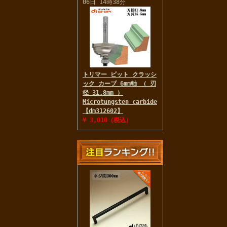
06日 14時38分
トリマー ビット クラッシ
ック カーブ 6mm軸 （ 刃
径 31.8mm ）
Microtungsten carbide
【dm312602】
¥ 3,010（税込）