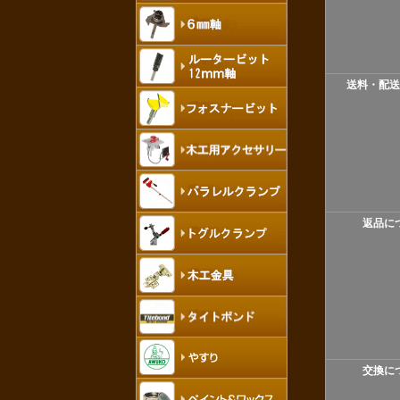
送料・配送
返品に
交換に