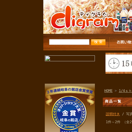
HOME
>
1/4ｓｈ
商品一覧
説明付き
/ 写
1件～2件 （全