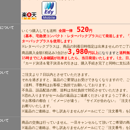
について
520
いくつ購入しても送料
全国一律
円
（基本、宅急便コンパクト・レターパックプラスにて発送します。「
ターパックプラスを使用します）
※レターパックプラスは、商品の到着日時指定は出来ませんのでご了
3,980
商品購入金額(税込み)合計が
円以上
になりますと
送料無
15時までに入金確認が出来ましたら、当日発送いたします。(土、日
『カード決済＆電子決済＆代引きは、購入手続き完了と同時に支払済
ついて
ご注文より７日以内とさせていただきます。
それを過ぎますと、返品のご要望はお受けできなくなりますので、ご
（送料、手数料はお客様ご負担でお願いしております。）
不良品、誤品配送の際、送料は当社負担で対応させていただきます。
※恐れ入りますがセール品の返品はご遠慮くださいますようご了承く
※お客様の都合（「イメージが違う」 「サイズが合わない」「注文
お断りいたします。
※返品のご連絡は、申し訳ありませんがメールにてご「注文番号」を
ついて
商品の交換は行っていません、一旦キャンセルして頂いてご希望の商
※返品のご連絡は、申し訳ありませんがメールにてご「注文番号」を