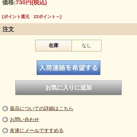
価格:
730円
(税込)
す。<BR>
☆現在ある家具のノブや取手を交換するだけで、雰囲気を変
えることが出来ますよ。<BR>
[ポイント還元 22ポイント～]
☆その他、キッチンの扉やバスルームの抽斗などのノブ、取
手、交換だけで高級感がまします。<BR>
☆５枚目の写真がある場合は、同じデザインのカラーバリエ
注文
ーションです。<BR>
在庫
なし
返品についての詳細はこちら
お問い合わせ
友達にメールですすめる