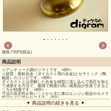
価格:730円(税込)
商品説明
☆アンティーク調のツマミです。<BR>
☆材質：亜鉛合金（ダイカスト用の合金)とセラミック（陶
磁器）のコンビです。<BR>
ダイカストとは溶解した合金を鋳型に流し込んで高圧を加え
て成形する方法で、複雑で精度の高い成形品が生産できると
ころが特徴です。<BR>
寸法の安定性が良いことから主に車のエンジン部品やカメラ
部品などに使われてます。<BR>
☆取付け用ネジ付属しています。<BR>
▼ 商品説明の続きを見る ▼
<BR>
☆サイズは写真内に記入してありますが、多少の誤差が出ま