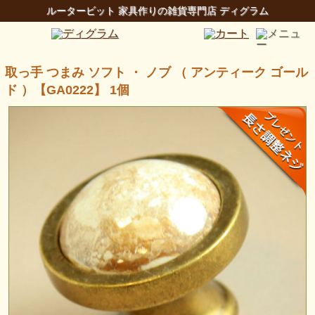
ルータービット 家具作りの雑貨専門店 ディグラム
取っ手 つまみ ソフト ・ ノブ （ アンティーク ゴール
ド ）【GA0222】 1個