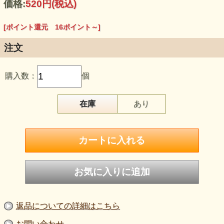
価格:
520円
(税込)
手、交換だけで高級感がまします。 ☆５枚目の写真がある
場合は、同じデザインのカラーバリエーションです。
[ポイント還元 16ポイント～]
注文
購入数：
個
在庫
あり
返品についての詳細はこちら
お問い合わせ