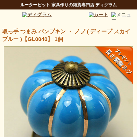
ルータービット 家具作りの雑貨専門店 ディグラム
取っ手 つまみ パンプキン ・ ノブ ( ディープ スカイ
ブルー )【GL0040】 1個