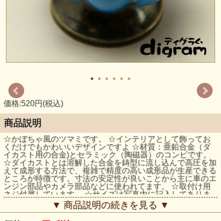
価格:520円(税込)
商品説明
☆かぼちゃ風のツマミです。 ☆インテリアとして飾ってお
くだけでもかわいいデザインですよ ☆材質：亜鉛合金（ダ
イカスト用の合金)とセラミック（陶磁器）のコンビです。
☆ダイカストとは溶解した合金を鋳型に流し込んで高圧を加
えて成形する方法で、複雑で精度の高い成形品が生産できる
ところが特徴です。寸法の安定性が良いことから主に車のエ
ンジン部品やカメラ部品などに使われてます。 ☆取付け用
ネジ付属しています。 ☆サイズは写真内に記入してありま
すが、多少の誤差が出ます。 ☆現在ある家具のノブや取手
▼ 商品説明の続きを見る ▼
を交換するだけで、雰囲気を変えることが出来ますよ。 ☆
その他、キッチンの扉やバスルームの抽斗などのノブ、取