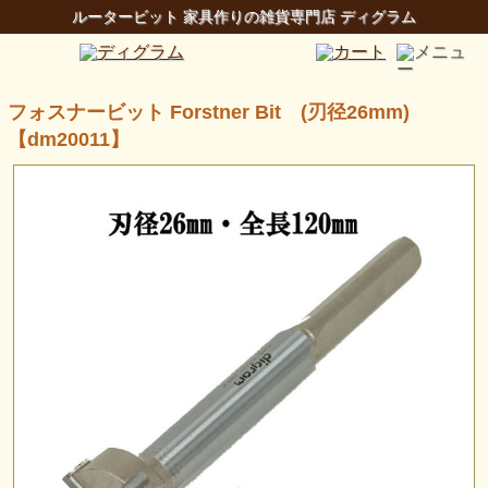
ルータービット 家具作りの雑貨専門店 ディグラム
フォスナービット Forstner Bit (刃径26mm)
【dm20011】