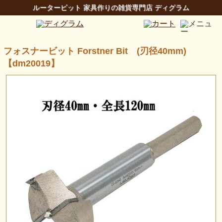
ルータービット 家具作りの雑貨専門店 ディグラム
フォスナービット Forstner Bit (刃径40mm)
【dm20019】